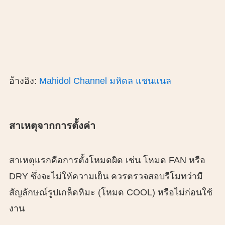
อ้างอิง:
Mahidol Channel มหิดล แชนแนล
สาเหตุจากการตั้งค่า
สาเหตุแรกคือการตั้งโหมดผิด เช่น โหมด FAN หรือ
DRY ซึ่งจะไม่ให้ความเย็น ควรตรวจสอบรีโมทว่ามี
สัญลักษณ์รูปเกล็ดหิมะ (โหมด COOL) หรือไม่ก่อนใช้
งาน