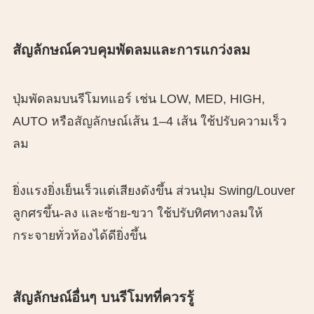
สัญลักษณ์ควบคุมพัดลมและการแกว่งลม
ปุ่มพัดลมบนรีโมทแอร์ เช่น LOW, MED, HIGH,
AUTO หรือสัญลักษณ์เส้น 1–4 เส้น ใช้ปรับความเร็ว
ลม
ยิ่งแรงยิ่งเย็นเร็วแต่เสียงดังขึ้น ส่วนปุ่ม Swing/Louver
ลูกศรขึ้น-ลง และซ้าย-ขวา ใช้ปรับทิศทางลมให้
กระจายทั่วห้องได้ดียิ่งขึ้น
สัญลักษณ์อื่นๆ บนรีโมทที่ควรรู้