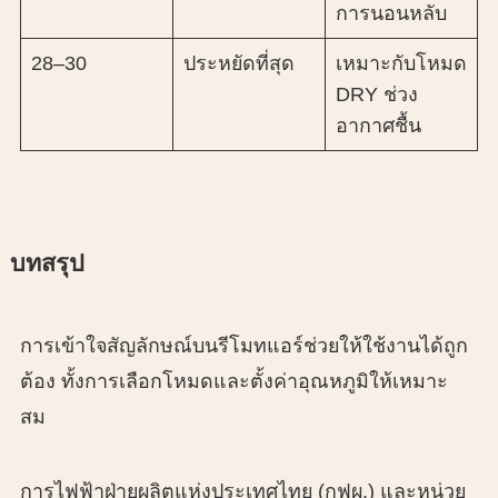
การนอนหลับ
28–30
ประหยัดที่สุด
เหมาะกับโหมด
DRY ช่วง
อากาศชื้น
บทสรุป
การเข้าใจสัญลักษณ์บนรีโมทแอร์ช่วยให้ใช้งานได้ถูก
ต้อง ทั้งการเลือกโหมดและตั้งค่าอุณหภูมิให้เหมาะ
สม
การไฟฟ้าฝ่ายผลิตแห่งประเทศไทย (กฟผ.) และหน่วย