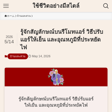
ใช้ชีวิตอย่างมีสไตล์
ホーム
บ้านและสวน
รู้จักสัญลักษณ์บนรีโมทแอร์ วิธีปรับ
2026
แอร์ให้เย็น และอุณหภูมิที่ประหยัด
5/14
ไฟ
May 14, 2026
บ้านและสวน