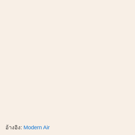
อ้างอิง:
Modern Air