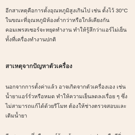
อีกสาเหตุคือการตั้งอุณหภูมิสูงเกินไป เช่น ตั้งไว้ 30°C
ในขณะที่อุณหภูมิห้องต่ำกว่าหรือใกล้เคียงกัน
คอมเพรสเซอร์จะหยุดทำงาน ทำให้รู้สึกว่าแอร์ไม่เย็น
ทั้งที่เครื่องทำงานปกติ
สาเหตุจากปัญหาตัวเครื่อง
นอกจากการตั้งค่าแล้ว อาจเกิดจากตัวเครื่องเอง เช่น
น้ำยาแอร์รั่วหรือหมด ทำให้ความเย็นลดลงเรื่อย ๆ ซึ่ง
ไม่สามารถแก้ได้ด้วยรีโมท ต้องให้ช่างตรวจสอบและ
เติมน้ำยา