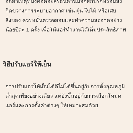
อีกสาเหตุหนึ่งคือคอยล์ร้อนด้านนอกสกปรกหรือมีสิ่ง
กีดขวางการระบายอากาศ เช่น ฝุ่น ใบไม้ หรือเศษ
สิ่งของ ควรหมั่นตรวจสอบและทำความสะอาดอย่าง
น้อยปีละ 1 ครั้ง เพื่อให้แอร์ทำงานได้เต็มประสิทธิภาพ
วิธีปรับแอร์ให้เย็น
การปรับแอร์ให้เย็นได้ดีไม่ได้ขึ้นอยู่กับการตั้งอุณหภูมิ
ต่ำสุดเพียงอย่างเดียว แต่ยังขึ้นอยู่กับการเลือกโหมด
แอร์และการตั้งค่าต่างๆ ให้เหมาะสมด้วย