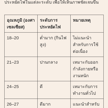
ประหยัดไฟในแต่ละระดับ เพื่อให้เห็นภาพชัดเจนขึ้น
อุณหภูมิ (องศา
ระดับการ
หมายเหตุ
เซลเซียส)
ประหยัดไฟ
18–20
ต่ำมาก (กินไฟ
ไม่แนะนำ
สูง)
สำหรับการใช้
ต่อเนื่อง
21–23
ปานกลาง
เหมาะกับออก
กำลังกายหรือ
งานหนัก
24–25
ดี
เหมาะกับการ
ทำงานทั่วไป
26–27
ดีมาก
แนะนำสำหรับ