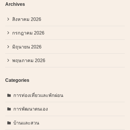
Archives
สิงหาคม 2026
กรกฎาคม 2026
มิถุนายน 2026
พฤษภาคม 2026
Categories
การท่องเที่ยวและพักผ่อน
การพัฒนาตนเอง
บ้านและสวน